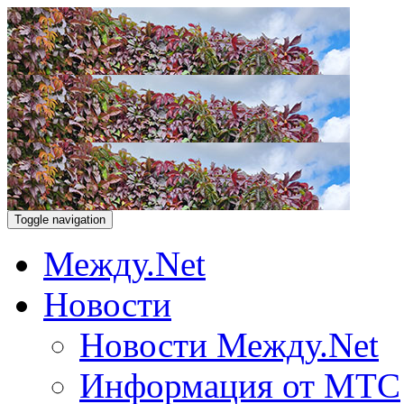
Toggle navigation
Между.Net
Новости
Новости Между.Net
Информация от МТС