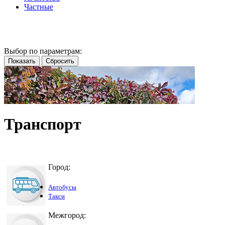
Частные
Выбор по параметрам:
Транспорт
Город:
Автобусы
Такси
Межгород: