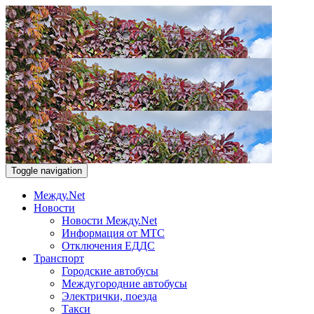
Toggle navigation
Между.Net
Новости
Новости Между.Net
Информация от МТС
Отключения ЕДДС
Транспорт
Городские автобусы
Междугородние автобусы
Электрички, поезда
Такси