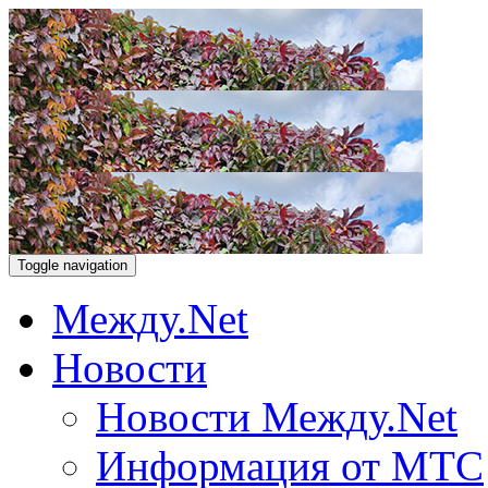
Toggle navigation
Между.Net
Новости
Новости Между.Net
Информация от МТС