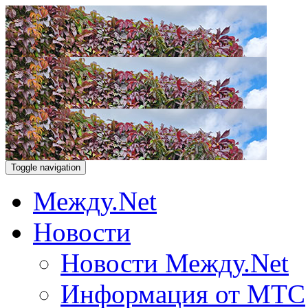
Toggle navigation
Между.Net
Новости
Новости Между.Net
Информация от МТС