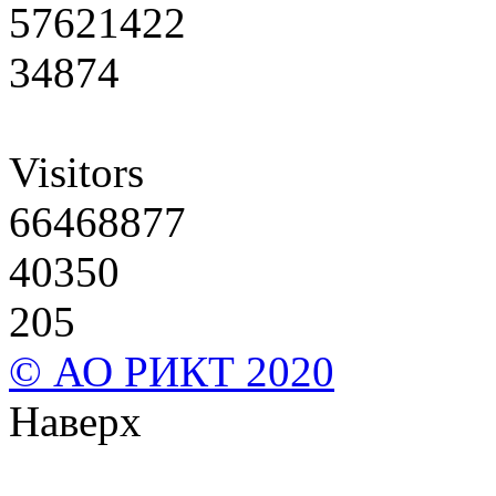
57621422
34874
Visitors
66468877
40350
205
© АО РИКТ 2020
Наверх