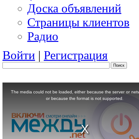
Доска объявлений
Страницы клиентов
Радио
Войти
|
Регистрация
Поиск
This
is
The media could not be loaded, either because the server or netw
a
modal
or because the format is not supported.
window.