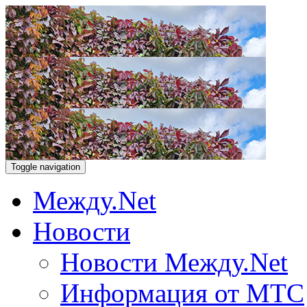
Toggle navigation
Между.Net
Новости
Новости Между.Net
Информация от МТС