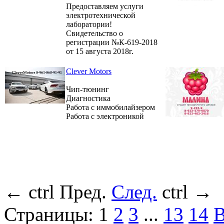
Предоставляем услуги
электротехнической
лаборатории!
Свидетельство о
регистрации №К-619-2018
от 15 августа 2018г.
Clever Motors
Чип-тюнинг
Диагностика
Работа с иммобилайзером
Работа с электроникой
←
ctrl
Пред.
След.
ctrl
→
Страницы:
1
2
3
...
13
14
В