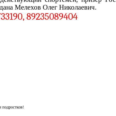
2 дана Мелехов Олег Николаевич.
733190, 89235089404
и подростков!