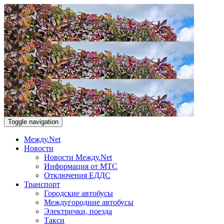
Toggle navigation
Между.Net
Новости
Новости Между.Net
Информация от МТС
Отключения ЕДДС
Транспорт
Городские автобусы
Междугородние автобусы
Электрички, поезда
Такси