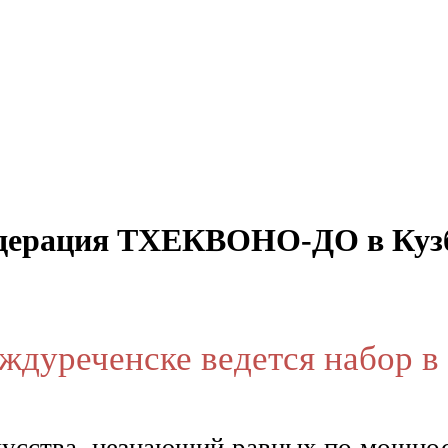
дерация ТХЕКВОНО-ДО в Кузба
уреченске ведется набор в
сства, незнающий равных по мощност