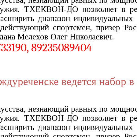
ружия. ТХЕКВОН-ДО позволяет в рез
асширить диапазон индивидуальных 
действующий спортсмен, призер Рос
2 дана Мелехов Олег Николаевич.
733190, 89235089404
уреченске ведется набор в
сства, незнающий равных по мощност
ружия. ТХЕКВОН-ДО позволяет в рез
асширить диапазон индивидуальных 
действующий спортсмен, призер Рос