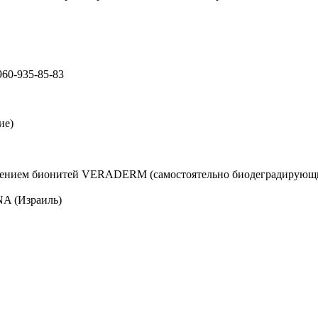
0-935-85-83
ие)
нением бионитей VERADERM (самостоятельно биодеградирующи
A (Израиль)