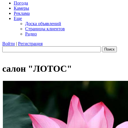
Погода
Камеры
Реклама
Еще
Доска объявлений
Страницы клиентов
Радио
Войти
|
Регистрация
Поиск
салон "ЛОТОС"