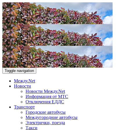
Toggle navigation
Между.Net
Новости
Новости Между.Net
Информация от МТС
Отключения ЕДДС
Транспорт
Городские автобусы
Междугородние автобусы
Электрички, поезда
Такси