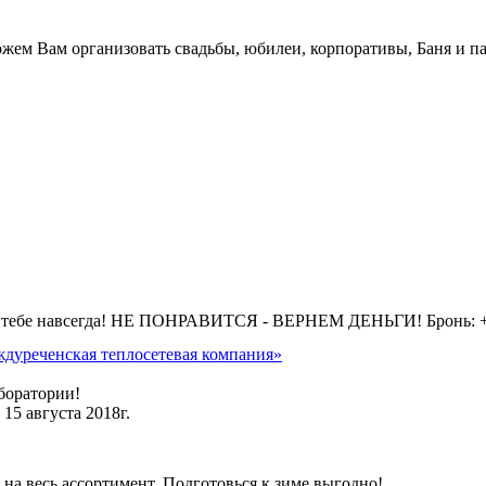
жем Вам организовать свадьбы, юбилеи, корпоративы, Баня и па
 тебе навсегда! НЕ ПОНРАВИТСЯ - ВЕРНЕМ ДЕНЬГИ! Бронь: +7 
дуреченская теплосетевая компания»
боратории!
15 августа 2018г.
на весь ассортимент. Подготовься к зиме выгодно!