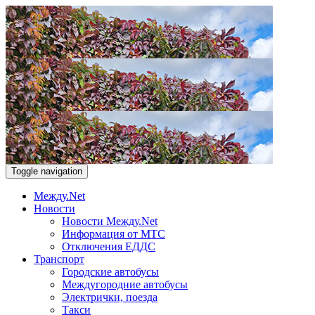
Toggle navigation
Между.Net
Новости
Новости Между.Net
Информация от МТС
Отключения ЕДДС
Транспорт
Городские автобусы
Междугородние автобусы
Электрички, поезда
Такси